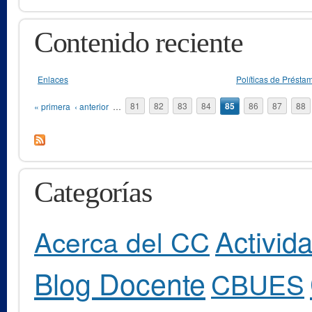
Contenido reciente
Enlaces
Políticas de Présta
Páginas
« primera
‹ anterior
…
81
82
83
84
85
86
87
88
Categorías
Activid
Acerca del CC
Blog Docente
CBUES