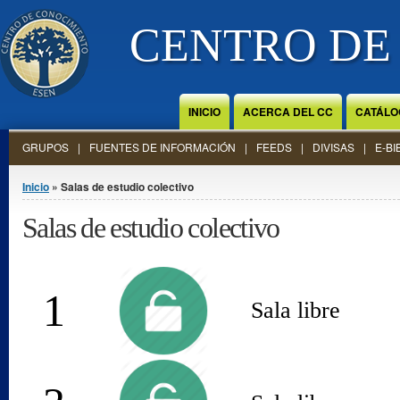
Jump to Content
CENTRO DE
INICIO
ACERCA DEL CC
CATÁLO
GRUPOS
FUENTES DE INFORMACIÓN
FEEDS
DIVISAS
E-BI
Se encuentra usted aquí
Inicio
» Salas de estudio colectivo
Salas de estudio colectivo