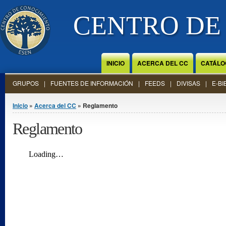
Jump to Content
CENTRO DE
INICIO
ACERCA DEL CC
CATÁLO
GRUPOS
FUENTES DE INFORMACIÓN
FEEDS
DIVISAS
E-BI
Se encuentra usted aquí
Inicio
»
Acerca del CC
» Reglamento
Reglamento