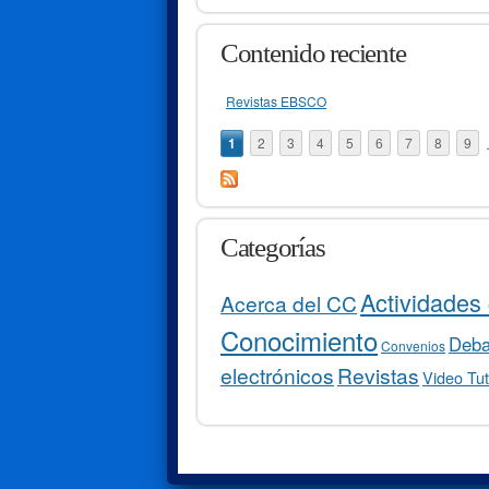
Contenido reciente
Revistas EBSCO
Páginas
1
2
3
4
5
6
7
8
9
Categorías
Actividades 
Acerca del CC
Conocimiento
Debat
Convenios
electrónicos
Revistas
Video Tut