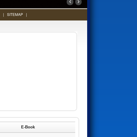
‹
›
SITEMAP