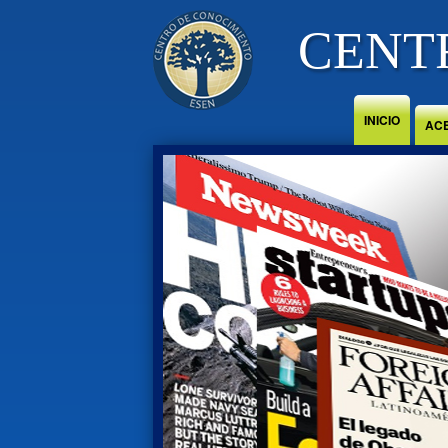
Jump to Content
CENT
INICIO
AC