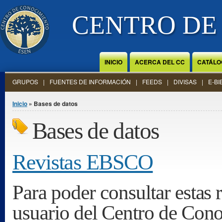
Jump to Content
CENTRO DE
INICIO
ACERCA DEL CC
CATÁLO
GRUPOS
FUENTES DE INFORMACIÓN
FEEDS
DIVISAS
E-BI
Se encuentra usted aquí
Inicio
» Bases de datos
Bases de datos
Revistas EBSCO
Para poder consultar estas 
usuario del Centro de Con