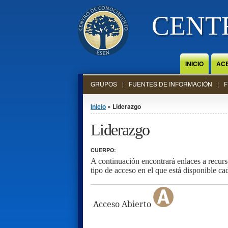
Jump to Content
CENT
INICIO
AC
GRUPOS
FUENTES DE INFORMACIÓN
F
Se encuentra usted aquí
Inicio
» Liderazgo
Liderazgo
CUERPO:
A continuación encontrará enlaces a recurso
tipo de acceso en el que está disponible c
Acceso Abierto