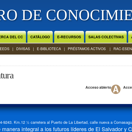
RO DE CONOCIMI
ERCA DEL CC
CATÁLOGO
E-RECURSOS
SALAS COLECTIVAS
EEDS
DIVISAS
E-BIBLIOTECA
PRÉSTAMOS ACTIVOS
RAC-ESEN
tura
Acceso abierto
Acce
-9243. Km.12 ½ carretera al Puerto de La Libertad, calle nueva a Comasagua,
manera integral a los futuros líderes de El Salvador y 