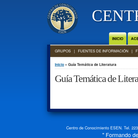
Jump to Content
CENT
INICIO
AC
GRUPOS
FUENTES DE INFORMACIÓN
F
Se encuentra usted aquí
Inicio
» Guía Temática de Literatura
Guía Temática de Litera
Centro de Conocimiento ESEN. Tel. 2234
" Formando de 