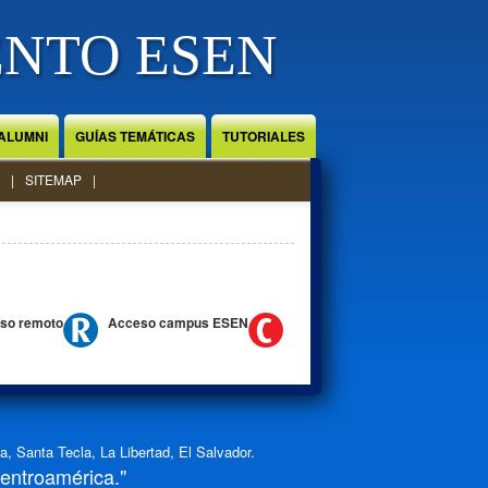
ENTO ESEN
ALUMNI
GUÍAS TEMÁTICAS
TUTORIALES
SITEMAP
so remoto
Acceso campus ESEN
 Santa Tecla, La Libertad, El Salvador.
Centroamérica."