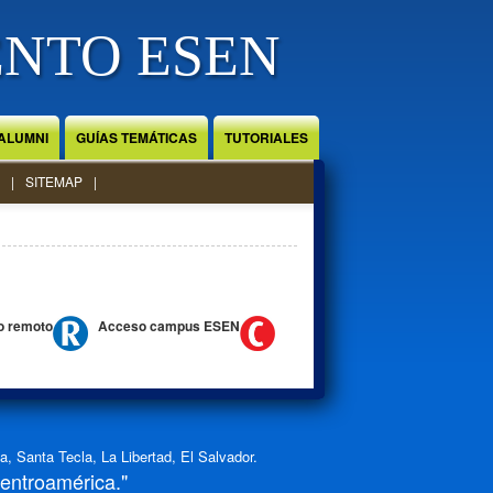
ENTO ESEN
ALUMNI
GUÍAS TEMÁTICAS
TUTORIALES
SITEMAP
o remoto
Acceso campus ESEN
 Santa Tecla, La Libertad, El Salvador.
Centroamérica."