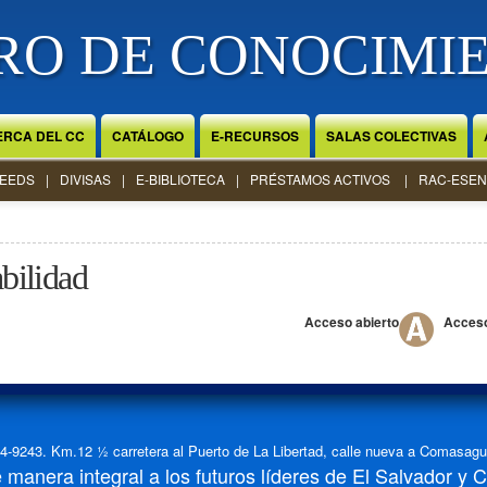
RO DE CONOCIMI
ERCA DEL CC
CATÁLOGO
E-RECURSOS
SALAS COLECTIVAS
EEDS
DIVISAS
E-BIBLIOTECA
PRÉSTAMOS ACTIVOS
RAC-ESEN
bilidad
Acceso abierto
Acces
-9243. Km.12 ½ carretera al Puerto de La Libertad, calle nueva a Comasagua,
manera integral a los futuros líderes de El Salvador y 