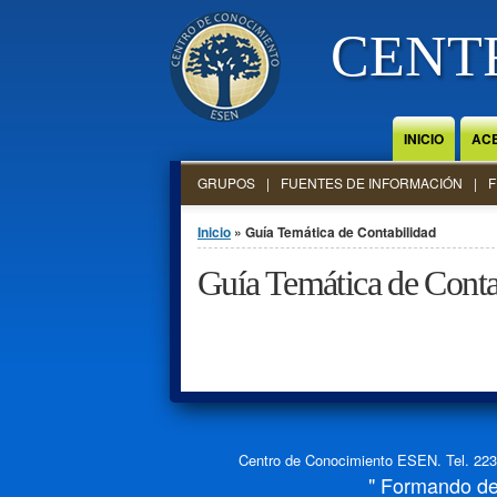
Jump to Content
CENT
INICIO
AC
GRUPOS
FUENTES DE INFORMACIÓN
F
Se encuentra usted aquí
Inicio
» Guía Temática de Contabilidad
Guía Temática de Conta
Centro de Conocimiento ESEN. Tel. 2234
" Formando de 