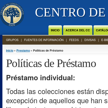
Jump to Content
CENTRO DE
INICIO
ACERCA DEL CC
CATÁLO
GRUPOS
FUENTES DE INFORMACIÓN
FEEDS
DIVISAS
E-BI
Se encuentra usted aquí
Inicio
»
Prestamo
» Políticas de Préstamo
Políticas de Préstamo
Préstamo individual:
Todas las colecciones están disp
excepción de aquellos que han s