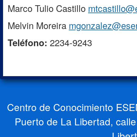
Marco Tulio Castillo
mtcastillo@
Melvin Moreira
mgonzalez@esen
2234-9243
Teléfono:
Centro de Conocimiento ESEN
Puerto de La Libertad, cal
Liber