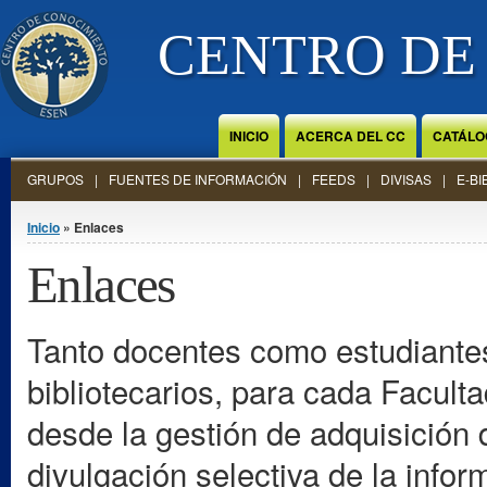
Jump to Content
CENTRO DE
INICIO
ACERCA DEL CC
CATÁLO
GRUPOS
FUENTES DE INFORMACIÓN
FEEDS
DIVISAS
E-BI
Se encuentra usted aquí
Inicio
» Enlaces
Enlaces
Tanto docentes como estudiantes
bibliotecarios, para cada Facult
desde la gestión de adquisición d
divulgación selectiva de la info