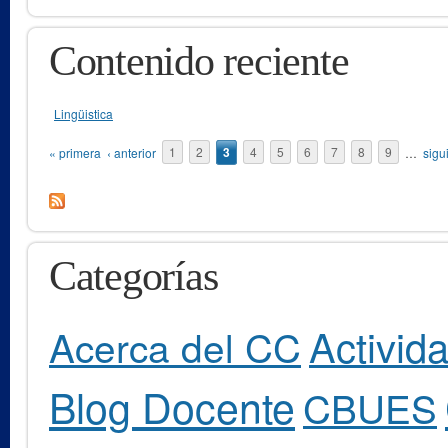
Contenido reciente
Lingüistica
Páginas
« primera
‹ anterior
1
2
3
4
5
6
7
8
9
…
sigu
Categorías
Activid
Acerca del CC
Blog Docente
CBUES