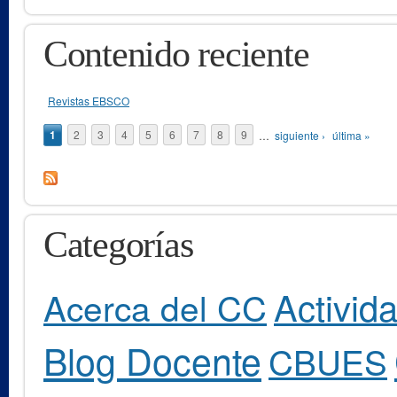
Contenido reciente
Revistas EBSCO
Páginas
1
2
3
4
5
6
7
8
9
…
siguiente ›
última »
Categorías
Activid
Acerca del CC
Blog Docente
CBUES