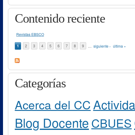
Contenido reciente
Revistas EBSCO
Páginas
1
2
3
4
5
6
7
8
9
…
siguiente ›
última »
Categorías
Activid
Acerca del CC
Blog Docente
CBUES