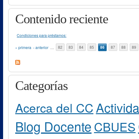
Contenido reciente
Condiciones para préstamos:
Páginas
« primera
‹ anterior
…
82
83
84
85
86
87
88
89
Categorías
Activid
Acerca del CC
Blog Docente
CBUES