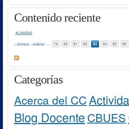
Contenido reciente
ALIANZAS
Páginas
« primera
‹ anterior
…
79
80
81
82
83
84
85
86
Categorías
Activid
Acerca del CC
Blog Docente
CBUES