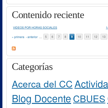
Contenido reciente
VIDEOS POR HORAS SOCIALES
1
Páginas
« primera
‹ anterior
…
5
6
7
8
9
10
11
12
13
Categorías
Activid
Acerca del CC
Blog Docente
CBUES