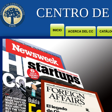
Jump to Content
CENTRO DE
INICIO
ACERCA DEL CC
CATÁLO