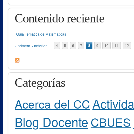
Contenido reciente
Guia Tematica de Matematicas
Páginas
« primera
‹ anterior
…
4
5
6
7
8
9
10
11
12
Categorías
Activid
Acerca del CC
Blog Docente
CBUES