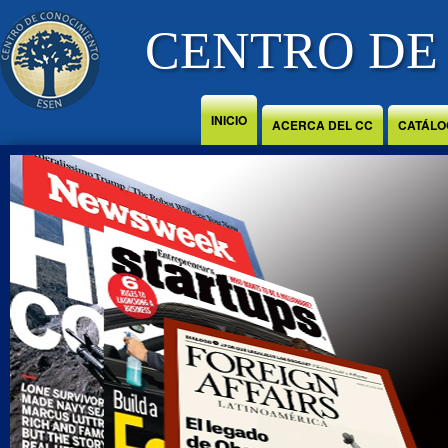
Jump to Content
CENTRO DE
INICIO
ACERCA DEL CC
CATÁLO