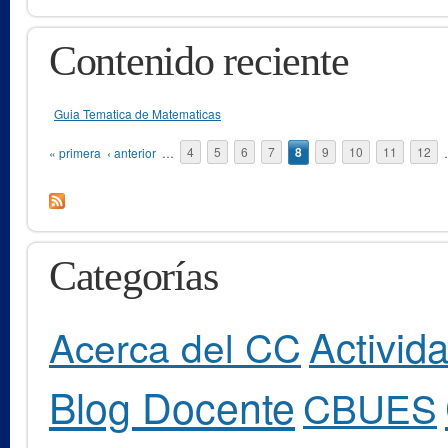
Contenido reciente
Guia Tematica de Matematicas
Páginas
« primera
‹ anterior
…
4
5
6
7
8
9
10
11
12
Categorías
Activid
Acerca del CC
Blog Docente
CBUES