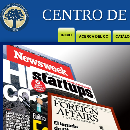
Jump to Content
CENTRO DE
INICIO
ACERCA DEL CC
CATÁLO