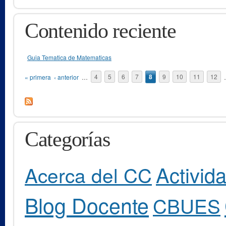
Contenido reciente
Guia Tematica de Matematicas
Páginas
« primera
‹ anterior
…
4
5
6
7
8
9
10
11
12
Categorías
Activid
Acerca del CC
Blog Docente
CBUES