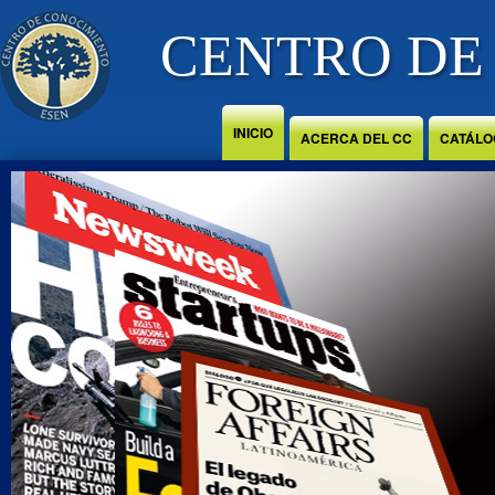
Jump to Content
CENTRO DE
INICIO
ACERCA DEL CC
CATÁLO