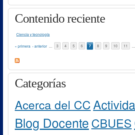
Contenido reciente
Ciencia y tecnología
Páginas
« primera
‹ anterior
…
3
4
5
6
7
8
9
10
11
Categorías
Activid
Acerca del CC
Blog Docente
CBUES