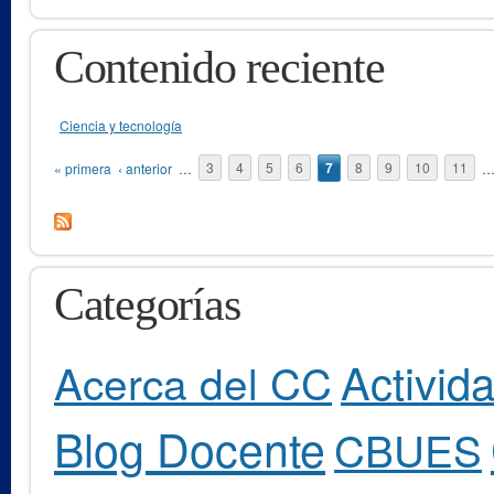
Contenido reciente
Ciencia y tecnología
Páginas
« primera
‹ anterior
…
3
4
5
6
7
8
9
10
11
Categorías
Activid
Acerca del CC
Blog Docente
CBUES