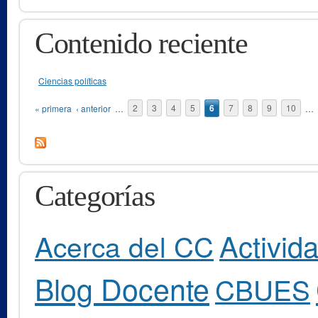
Contenido reciente
Ciencias políticas
Páginas
« primera
‹ anterior
…
2
3
4
5
6
7
8
9
10
…
Categorías
Activid
Acerca del CC
Blog Docente
CBUES