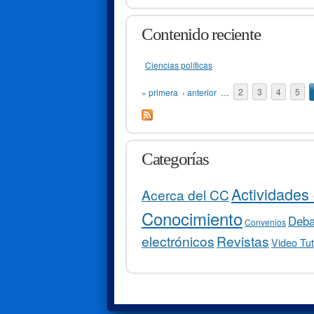
Contenido reciente
Ciencias políticas
Páginas
« primera
‹ anterior
…
2
3
4
5
Categorías
Actividades 
Acerca del CC
Conocimiento
Debat
Convenios
electrónicos
Revistas
Video Tut