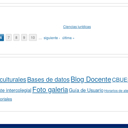
Ciencias jurídicas
6
7
8
9
10
…
siguiente ›
última »
Blog Docente
culturales
Bases de datos
CBUE
Foto galeria
e intercolegial
Guía de Usuario
Horarios de at
oriales