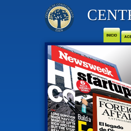
Jump to Content
CENT
INICIO
AC