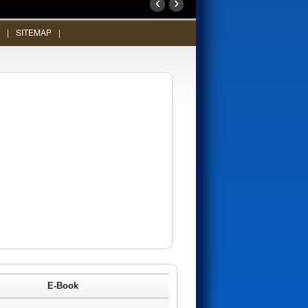
‹
›
SITEMAP