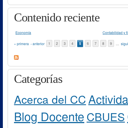
Contenido reciente
Economía
Contabilidad y 
Páginas
« primera
‹ anterior
1
2
3
4
5
6
7
8
9
…
sigu
Categorías
Activid
Acerca del CC
Blog Docente
CBUES