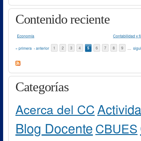
Contenido reciente
Economía
Contabilidad y 
Páginas
« primera
‹ anterior
1
2
3
4
5
6
7
8
9
…
sigu
Categorías
Activid
Acerca del CC
Blog Docente
CBUES