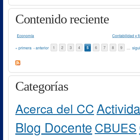
Contenido reciente
Economía
Contabilidad y 
Páginas
« primera
‹ anterior
1
2
3
4
5
6
7
8
9
…
sigu
Categorías
Activid
Acerca del CC
Blog Docente
CBUES