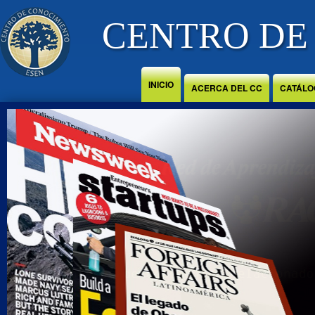
Jump to Content
CENTRO DE
INICIO
ACERCA DEL CC
CATÁLO