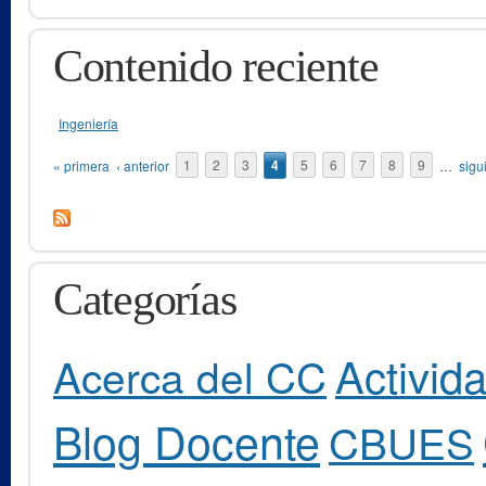
Contenido reciente
Ingeniería
Páginas
« primera
‹ anterior
1
2
3
4
5
6
7
8
9
…
sigu
Categorías
Activid
Acerca del CC
Blog Docente
CBUES