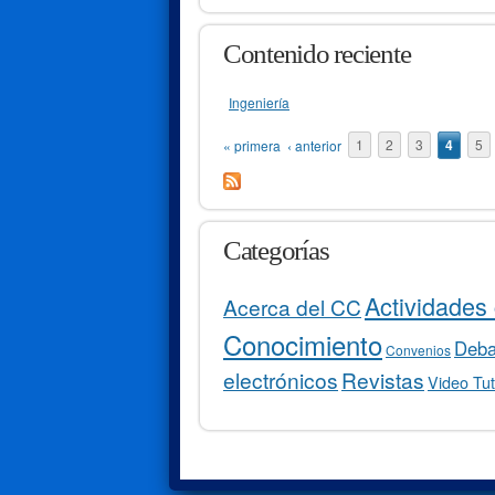
Contenido reciente
Ingeniería
Páginas
« primera
‹ anterior
1
2
3
4
5
Categorías
Actividades 
Acerca del CC
Conocimiento
Debat
Convenios
electrónicos
Revistas
Video Tut