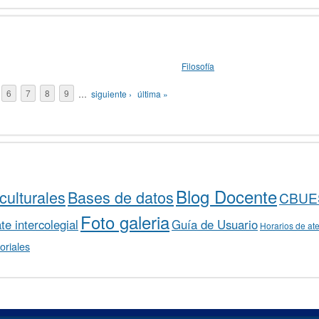
Filosofía
6
7
8
9
…
siguiente ›
última »
Blog Docente
culturales
Bases de datos
CBUE
Foto galeria
e intercolegial
Guía de Usuario
Horarios de at
oriales