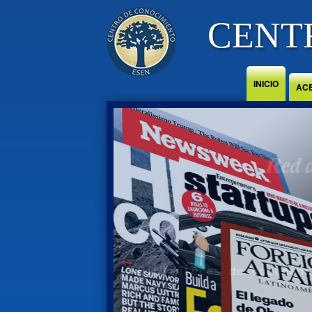
Jump to Content
CENT
INICIO
AC