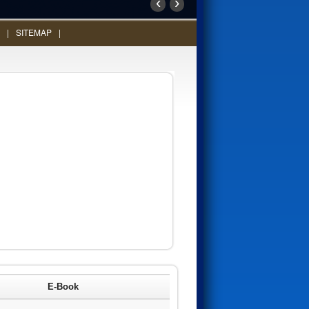
‹
›
SITEMAP