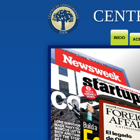
Jump to Content
CENT
INICIO
AC