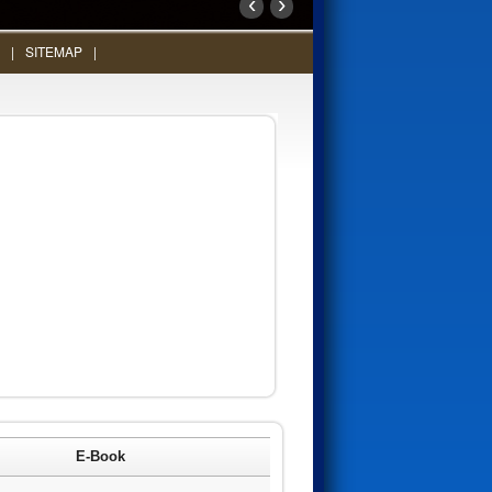
‹
›
SITEMAP