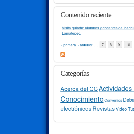
Contenido reciente
Visita guiada: alumnos y docentes del bachil
Lamatepec.
Páginas
« primera
‹ anterior
…
7
8
9
10
Categorías
Actividades 
Acerca del CC
Conocimiento
Debat
Convenios
electrónicos
Revistas
Video Tut