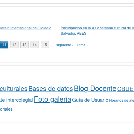
lerato internacional del Colegio
Participación en la XXV semana cultural de l
Salvador, ABES
11
12
13
14
15
…
siguiente ›
última »
Blog Docente
culturales
Bases de datos
CBUE
Foto galeria
e intercolegial
Guía de Usuario
Horarios de at
oriales