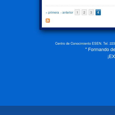
Páginas
« primera
‹ anterior
1
2
3
4
Centro de Conocimiento ESEN. Tel. 2234
" Formando de 
¡E