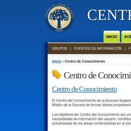
Jump to Content
CENT
INICIO
AC
GRUPOS
FUENTES DE INFORMACIÓN
F
Se encuentra usted aquí
Inicio
» Centro de Conocimiento
Centro de Conocimi
Centro de Conocimiento
El Centro del Conocimiento de la Escuela Superio
Misión de la Escuela de formar líderes empresaria
Los objetivos del Centro del Conocimiento son pr
necesidades de información del usuario, contribuir
actualizadas de las áreas contempladas en el p