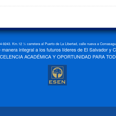
-9243. Km.12 ½ carretera al Puerto de La Libertad, calle nueva a Comasagua,
manera integral a los futuros líderes de El Salvador y 
XCELENCIA ACADÉMICA Y OPORTUNIDAD PARA TOD