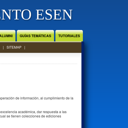
ENTO ESEN
ALUMNI
GUÍAS TEMÁTICAS
TUTORIALES
SITEMAP
peración de información, al cumplimiento de la
a excelencia académica, dar respuesta a las
 cual se tienen colecciones de ediciones