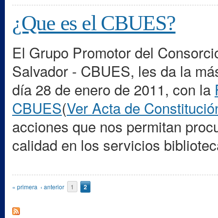
¿Que es el CBUES?
El Grupo Promotor del Consorcio 
Salvador - CBUES, les da la más 
día 28 de enero de 2011, con la
CBUES
(
Ver Acta de Constitució
acciones que nos permitan procu
calidad en los servicios bibliote
Páginas
« primera
‹ anterior
1
2