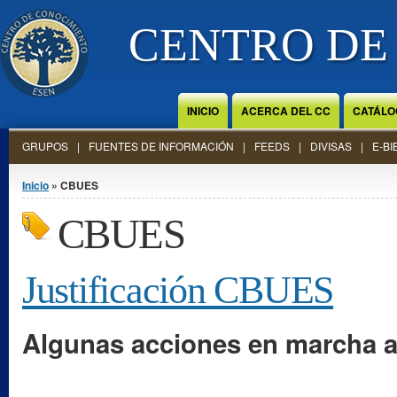
Jump to Content
CENTRO DE
INICIO
ACERCA DEL CC
CATÁLO
GRUPOS
FUENTES DE INFORMACIÓN
FEEDS
DIVISAS
E-BI
Se encuentra usted aquí
Inicio
» CBUES
CBUES
Justificación CBUES
Algunas acciones en marcha al 