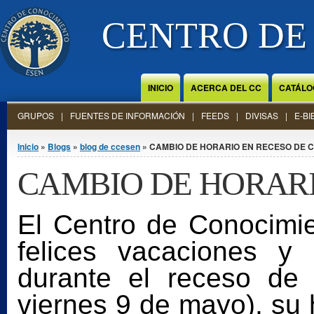
Jump to Content
CENTRO DE
INICIO
ACERCA DEL CC
CATÁLO
GRUPOS
FUENTES DE INFORMACIÓN
FEEDS
DIVISAS
E-BI
Se encuentra usted aquí
Inicio
»
Blogs
»
blog de ccesen
» CAMBIO DE HORARIO EN RECESO DE C
CAMBIO DE HORARI
El Centro de Conocim
felices vacaciones y
durante el receso de 
viernes 9 de mayo), su 