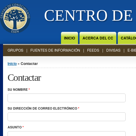
Jump to Content
CENTRO DE
INICIO
ACERCA DEL CC
CATÁLO
GRUPOS
FUENTES DE INFORMACIÓN
FEEDS
DIVISAS
E-BI
Se encuentra usted aquí
Inicio
» Contactar
Contactar
SU NOMBRE
*
SU DIRECCIÓN DE CORREO ELECTRÓNICO
*
ASUNTO
*