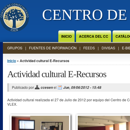
Jump to Content
CENTRO DE
INICIO
ACERCA DEL CC
CATÁLO
GRUPOS
FUENTES DE INFORMACIÓN
FEEDS
DIVISAS
E-BI
Se encuentra usted aquí
Inicio
» Actividad cultural E-Recursos
Actividad cultural E-Recursos
Publicado por
el
ccesen
Jue, 09/06/2012 - 15:48
Actividad cultural realizada el 27 de Julio de 2012 por equipo del Centro d
VLEX.