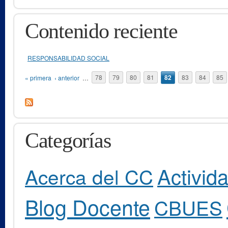
Contenido reciente
RESPONSABILIDAD SOCIAL
Páginas
« primera
‹ anterior
…
78
79
80
81
82
83
84
85
Categorías
Activid
Acerca del CC
Blog Docente
CBUES