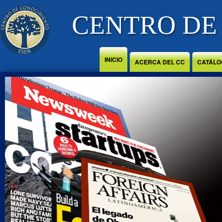
Jump to Content
CENTRO DE
INICIO
ACERCA DEL CC
CATÁLO