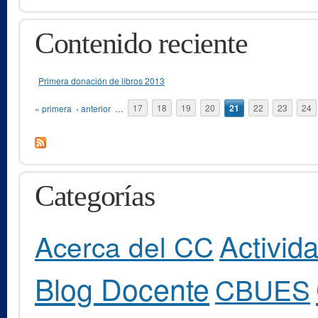
Contenido reciente
Primera donación de libros 2013
Páginas
« primera
‹ anterior
…
17
18
19
20
21
22
23
24
Categorías
Activid
Acerca del CC
Blog Docente
CBUES