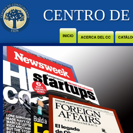
Jump to Content
CENTRO DE
INICIO
ACERCA DEL CC
CATÁLO