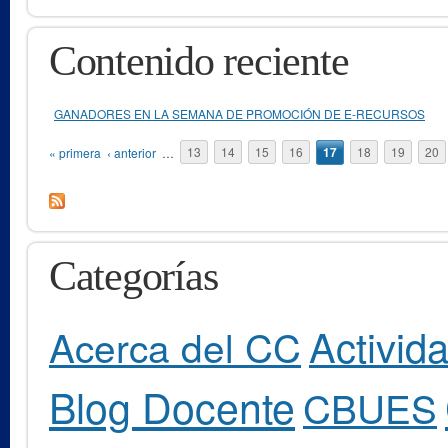
Contenido reciente
GANADORES EN LA SEMANA DE PROMOCIÓN DE E-RECURSOS
Páginas
« primera
‹ anterior
…
13
14
15
16
17
18
19
20
Categorías
Activid
Acerca del CC
Blog Docente
CBUES