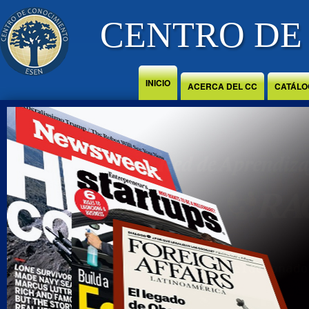
Jump to Content
CENTRO DE
INICIO
ACERCA DEL CC
CATÁLO