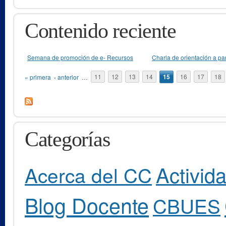
Contenido reciente
Semana de promoción de e- Recursos
Charla de orientación a pa
Páginas
« primera
‹ anterior
…
11
12
13
14
15
16
17
18
Categorías
Activid
Acerca del CC
Blog Docente
CBUES