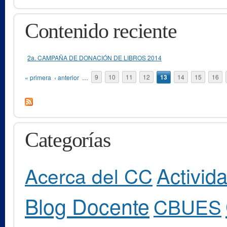
Contenido reciente
2a. CAMPAÑA DE DONACIÓN DE LIBROS 2014
Páginas
« primera
‹ anterior
…
9
10
11
12
13
14
15
16
Categorías
Activid
Acerca del CC
Blog Docente
CBUES