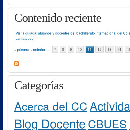
Contenido reciente
Visita guiada: alumnos y docentes del bachillerato internacional del Col
Lamatepec.
Páginas
« primera
‹ anterior
…
7
8
9
10
11
12
13
14
1
Categorías
Activid
Acerca del CC
Blog Docente
CBUES